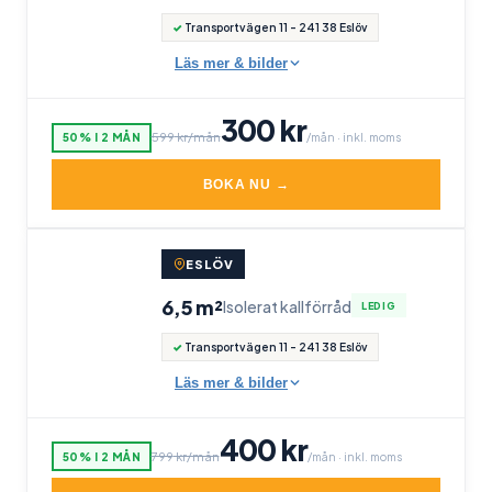
✓
Transportvägen 11 - 241 38 Eslöv
Läs mer & bilder
300
kr
599
kr/mån
50% I 2 MÅN
/mån ·
inkl. moms
BOKA NU →
1
/
2
ESLÖV
6,5 m²
Isolerat kallförråd
LEDIG
‹
›
✓
Transportvägen 11 - 241 38 Eslöv
Läs mer & bilder
400
kr
799
kr/mån
50% I 2 MÅN
/mån ·
inkl. moms