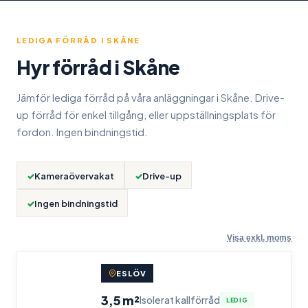
LEDIGA FÖRRÅD I SKÅNE
Hyr förråd i Skåne
Jämför lediga förråd på våra anläggningar i Skåne. Drive-
up förråd för enkel tillgång, eller uppställningsplats för
fordon. Ingen bindningstid.
✓
Kameraövervakat
✓
Drive-up
✓
Ingen bindningstid
Visa exkl. moms
1
/
3
ESLÖV
3,5 m²
Isolerat kallförråd
LEDIG