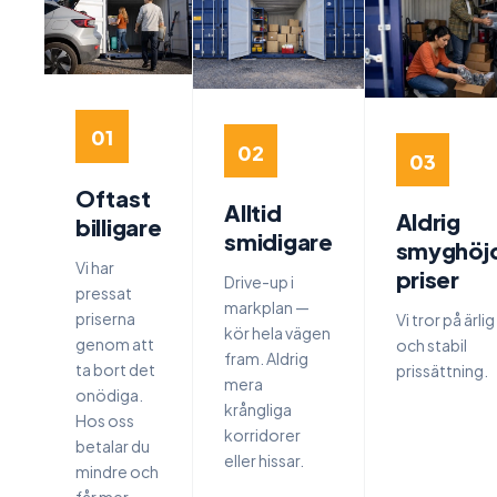
01
02
03
Oftast
Alltid
Aldrig
billigare
smidigare
smyghöj
Vi har
priser
Drive-up i
pressat
markplan —
priserna
Vi tror på ärlig
kör hela vägen
genom att
och stabil
fram. Aldrig
ta bort det
prissättning.
mera
onödiga.
krångliga
Hos oss
korridorer
betalar du
eller hissar.
mindre och
får mer.