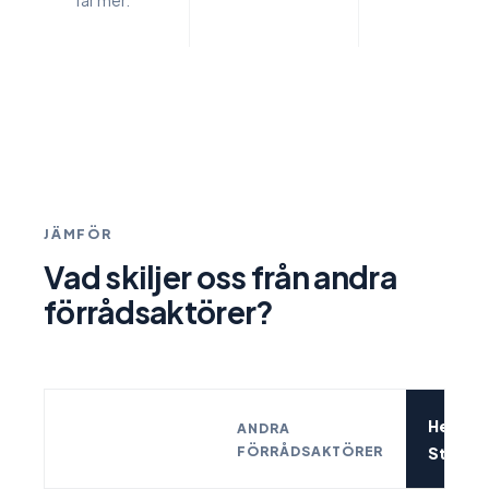
JÄMFÖR
Vad skiljer oss från andra
förrådsaktörer?
Henrik
ANDRA
FÖRRÅDSAKTÖRER
Storag