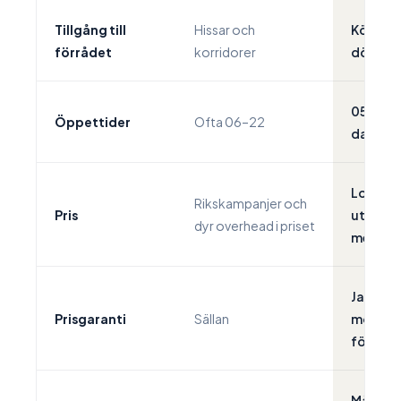
Tillgång till
Hissar och
Kör fram
förrådet
korridorer
dörren
05–00, 
Öppettider
Ofta 06–22
dagar
Lokala p
Rikskampanjer och
Pris
utan on
dyr overhead i priset
mellanh
Ja, skri
Prisgaranti
Sällan
motsva
förråd
Månads