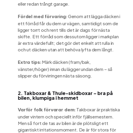
eller redan trångt garage.
 Genom att lägga däcken i 
Fördel med förvaring:
ett förråd får du dem ur vägen, samtidigt som de 
ligger torrt och rent tills det är dags för nästa 
skifte. Ett förråd som dessutom ligger i markplan 
är extra värdefullt; det gör det enkelt att rulla in 
och ut däcken utan att behöva lyfta dem långt.
 Märk däcken (fram/bak, 
Extra tips:
vänster/höger) innan du lägger undan dem – så 
slipper du förvirringen nästa säsong.
2. Takboxar & Thule-skidboxar – bra på 
bilen, klumpiga i hemmet
 Takboxar är praktiska 
Varför folk förvarar dem:
under vintern och speciellt inför fjällsemestern. 
Men så fort de tas av bilen är de plötsligt ett 
gigantiskt irritationsmoment. De är för stora för 