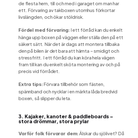
de flesta hem, till och med i garaget om man har 
ett. Förvaring av takboxen utomhus förkortar 
livslängden, och ökar stöldrisk.
 I ett förråd kan du enkelt 
Fördel med förvaring:
hänga upp boxen på väggen eller ställa den på ett 
säkert sätt. När det är dags att montera tillbaka 
den på bilen är det bara att hämta – smidigt och 
stressfritt. I ett förråd du kan köra hela vägen 
fram till kan du enkelt sköta montering av och på 
precis vid förrådet. 
 Förvara tillbehör som fästen, 
Extra tips:
spännband och nycklar i en märkta låda bredvid 
boxen, så slipper du leta.
3. Kajaker, kanoter & paddleboards – 
stora drömmar, stora prylar
 Älskar du sjölivet? Då 
Varför folk förvarar dem: