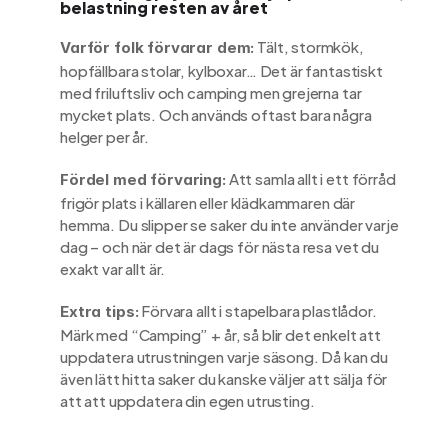
belastning resten av året
 Tält, stormkök, 
Varför folk förvarar dem:
hopfällbara stolar, kylboxar… Det är fantastiskt 
med friluftsliv och camping men grejerna tar 
mycket plats. Och används oftast bara några 
helger per år.
 Att samla allt i ett förråd 
Fördel med förvaring:
frigör plats i källaren eller klädkammaren där 
hemma. Du slipper se saker du inte använder varje 
dag – och när det är dags för nästa resa vet du 
exakt var allt är.
 Förvara allt i stapelbara plastlådor. 
Extra tips:
Märk med “Camping” + år, så blir det enkelt att 
uppdatera utrustningen varje säsong. Då kan du 
även lätt hitta saker du kanske väljer att sälja för 
att att uppdatera din egen utrusting. 