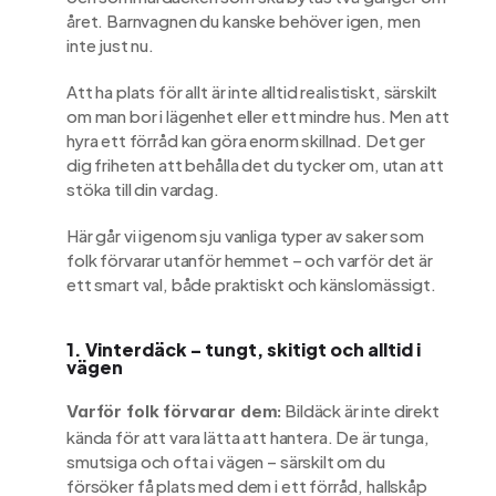
året. Barnvagnen du kanske behöver igen, men 
inte just nu.
Att ha plats för allt är inte alltid realistiskt, särskilt 
om man bor i lägenhet eller ett mindre hus. Men att 
hyra ett förråd kan göra enorm skillnad. Det ger 
dig friheten att behålla det du tycker om, utan att 
stöka till din vardag.
Här går vi igenom sju vanliga typer av saker som 
folk förvarar utanför hemmet – och varför det är 
ett smart val, både praktiskt och känslomässigt.
1. Vinterdäck – tungt, skitigt och alltid i 
vägen
 Bildäck är inte direkt 
Varför folk förvarar dem:
kända för att vara lätta att hantera. De är tunga, 
smutsiga och ofta i vägen – särskilt om du 
försöker få plats med dem i ett förråd, hallskåp 