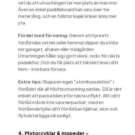
vet du att utrustningen tar mer plats än man tror. 
Även en enkel paddleboard kan vara över tre 
meter lång, och en fullstor kajak kräver ännu mer 
yta.
 Genom att hyra ett 
Fördel med förvaring:
förråd nära vatten (eller hemma) slipper du stöka 
ner garaget, altanen eller trädgården. 
Utrustningen håller sig i gott skick, redo för nästa 
paddeltur. Och du får plats att faktiskt leva i ditt 
hem – inte bara förvara.
 Skapa en egen "utomhussektion" i 
Extra tips:
förrådet där all friluftsutrustning samlas. Då är det 
enkelt att packa bilen inför nästa utflykt. Allt i ditt 
förråd måste inte vara nerpackat; med en 
fristående hylla i ditt förråd kan hjälmar, skor och 
flytvästar ligga väl synligt.
4. Motorcyklar & mopeder – 