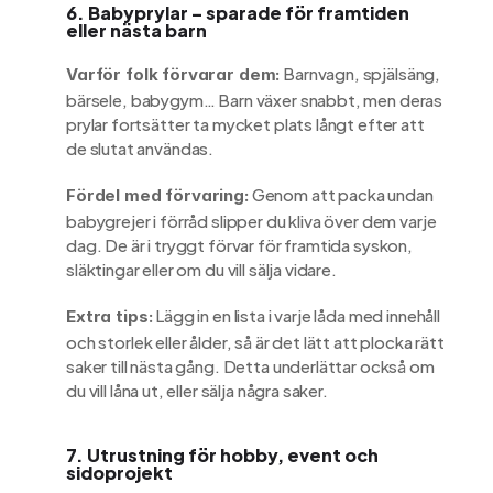
6. Babyprylar – sparade för framtiden 
eller nästa barn
 Barnvagn, spjälsäng, 
Varför folk förvarar dem:
bärsele, babygym… Barn växer snabbt, men deras 
prylar fortsätter ta mycket plats långt efter att 
de slutat användas.
 Genom att packa undan 
Fördel med förvaring:
babygrejer i förråd slipper du kliva över dem varje 
dag. De är i tryggt förvar för framtida syskon, 
släktingar eller om du vill sälja vidare.
 Lägg in en lista i varje låda med innehåll 
Extra tips:
och storlek eller ålder, så är det lätt att plocka rätt 
saker till nästa gång. Detta underlättar också om 
du vill låna ut, eller sälja några saker.
7. Utrustning för hobby, event och 
sidoprojekt