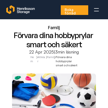
Boka 
förråd
Boka förråd
Familj
Förvara dina hobbyprylar 
FAQ
smart och säkert
010-149 50 00
22 Apr 2025
|
3
min läsning
He
〉
Artikla
〉
Familj
〉
Förvara dina 
m
r
hobbyprylar 
smart och säkert