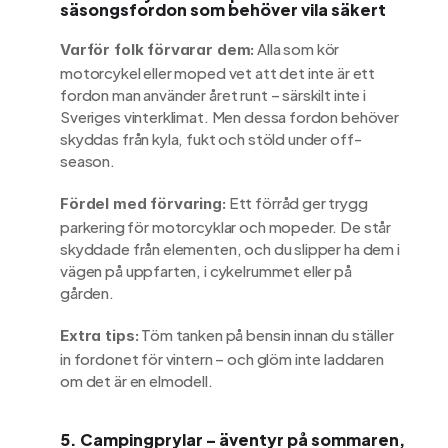
säsongsfordon som behöver vila säkert
 Alla som kör 
Varför folk förvarar dem:
motorcykel eller moped vet att det inte är ett 
fordon man använder året runt – särskilt inte i 
Sveriges vinterklimat. Men dessa fordon behöver 
skyddas från kyla, fukt och stöld under off-
season.
 Ett förråd ger trygg 
Fördel med förvaring:
parkering för motorcyklar och mopeder. De står 
skyddade från elementen, och du slipper ha dem i 
vägen på uppfarten, i cykelrummet eller på 
gården.
 Töm tanken på bensin innan du ställer 
Extra tips:
in fordonet för vintern – och glöm inte laddaren 
om det är en elmodell.
5. Campingprylar – äventyr på sommaren, 