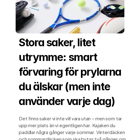
Stora saker, litet 
utrymme: smart 
förvaring för prylarna 
du älskar (men inte 
använder varje dag)
Det finns saker vi inte vill vara utan – men som tar 
upp mer plats än vi egentligen har. Kajaken du 
paddlar några gånger varje sommar. Vinterdäcken 
och sommardäcken som ska bytas två gånger om 