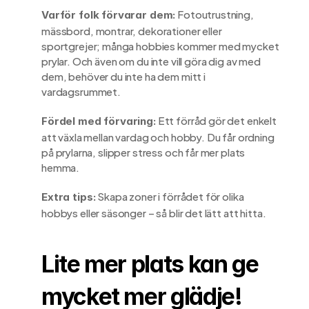
 Fotoutrustning, 
Varför folk förvarar dem:
mässbord, montrar, dekorationer eller 
sportgrejer; många hobbies kommer med mycket 
prylar. Och även om du inte vill göra dig av med 
dem, behöver du inte ha dem mitt i 
vardagsrummet.
 Ett förråd gör det enkelt 
Fördel med förvaring:
att växla mellan vardag och hobby. Du får ordning 
på prylarna, slipper stress och får mer plats 
hemma.
 Skapa zoner i förrådet för olika 
Extra tips:
hobbys eller säsonger – så blir det lätt att hitta.
Lite mer plats kan ge 
mycket mer glädje!