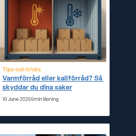
Tips och tricks
Varmförråd eller kallförråd? Så 
skyddar du dina saker
10 June 2025
5
min läsning