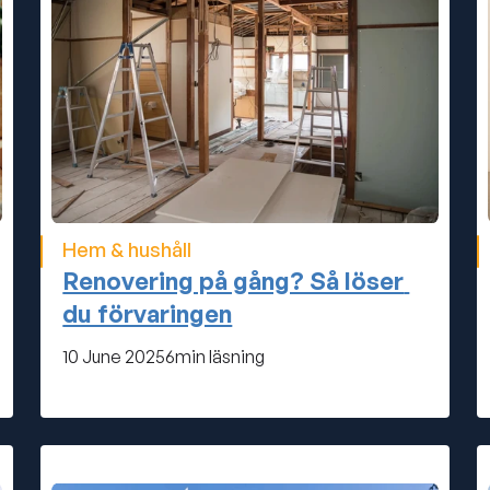
Hem & hushåll
Renovering på gång? Så löser 
du förvaringen
10 June 2025
6
min läsning