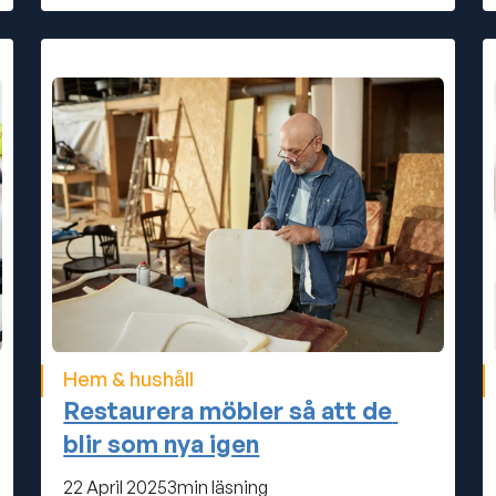
Hem & hushåll
Restaurera möbler så att de 
blir som nya igen
22 April 2025
3
min läsning