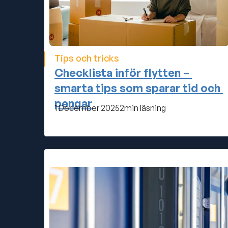
Tips och tricks
Checklista inför flytten – 
smarta tips som sparar tid och 
pengar
1 December 2025
2
min läsning