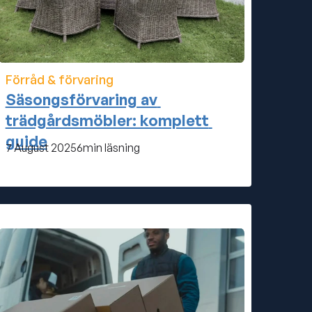
Förråd & förvaring
Säsongsförvaring av 
trädgårdsmöbler: komplett 
guide
7 August 2025
6
min läsning