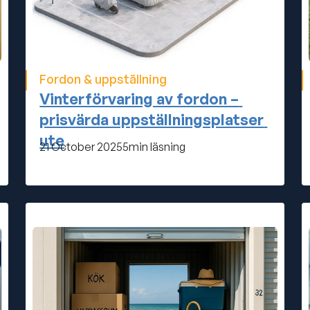
Fordon & uppställning
Vinterförvaring av fordon – 
prisvärda uppställningsplatser 
ute
21 October 2025
5
min läsning