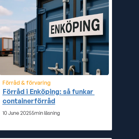
Förråd & förvaring
Förråd i Enköping: så funkar 
containerförråd
10 June 2025
5
min läsning