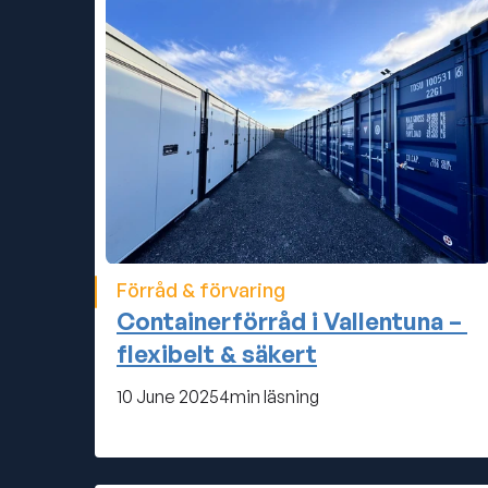
Förråd & förvaring
Containerförråd i Vallentuna – 
flexibelt & säkert
10 June 2025
4
min läsning