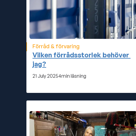
Förråd & förvaring
Vilken förrådsstorlek behöver 
jag?
21 July 2025
4
min läsning