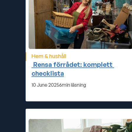
Hem & hushåll
 Rensa förrådet: komplett 
checklista
10 June 2025
6
min läsning