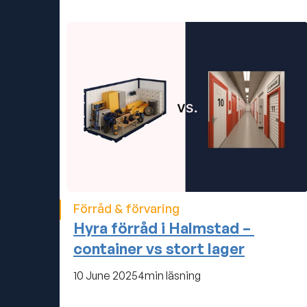
Förråd & förvaring
Hyra förråd i Halmstad – 
container vs stort lager
10 June 2025
4
min läsning