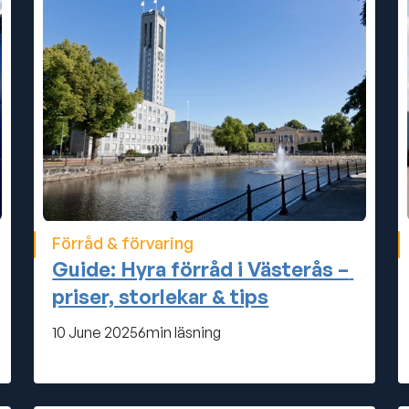
Förråd & förvaring
Guide: Hyra förråd i Västerås – 
priser, storlekar & tips
10 June 2025
6
min läsning