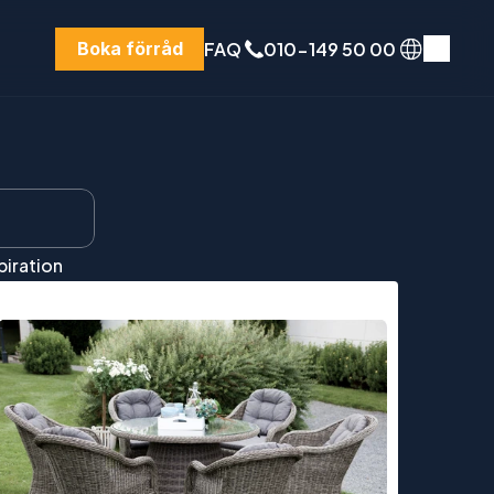
FAQ
010-149 50 00
Boka förråd
piration