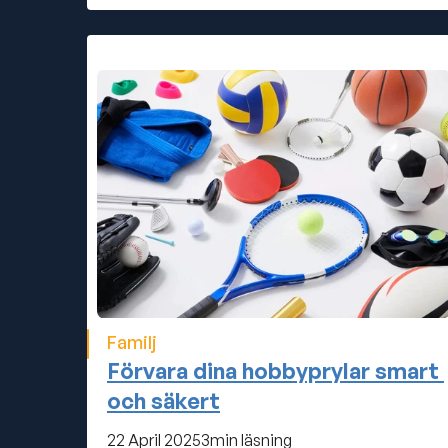
Familj
Förvara dina hobbyprylar smart 
och säkert
22 April 2025
3
min läsning