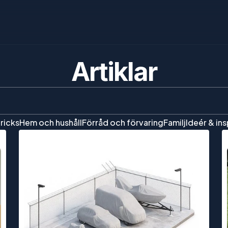
Artiklar
tricks
Hem och hushåll
Förråd och förvaring
Familj
Ideér & ins